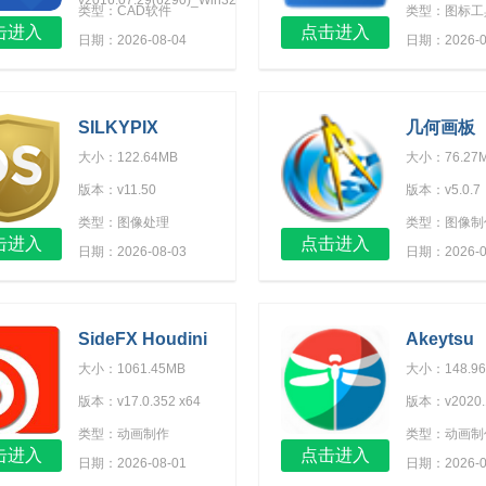
v2016.07.29(6290)_Win32
类型：CAD软件
类型：图标工
击进入
点击进入
日期：2026-08-04
日期：2026-0
SILKYPIX
几何画板
Developer Studio
大小：122.64MB
大小：76.27
Pro 5 English
版本：v11.50
版本：v5.0.7
类型：图像处理
类型：图像制
击进入
点击进入
日期：2026-08-03
日期：2026-0
SideFX Houdini
Akeytsu
FX（三维动画设计
大小：1061.45MB
大小：148.9
制作软件）免费版
版本：v17.0.352 x64
版本：v2020.
类型：动画制作
类型：动画制
击进入
点击进入
日期：2026-08-01
日期：2026-0