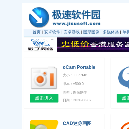
首页
|
安卓软件
|
安卓游戏
|
图形图像
|
多媒体类
|
单
oCam Portable
大小：11.77MB
版本：v500.0
类型：图像制作
点击进入
点
日期：2026-08-07
CAD迷你画图