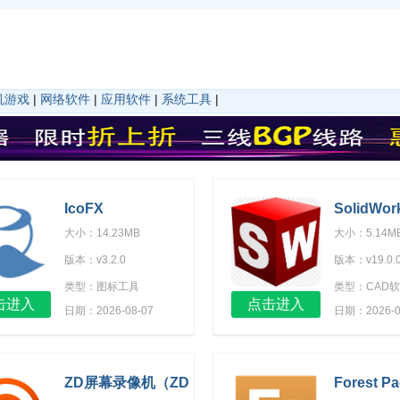
机游戏
|
网络软件
|
应用软件
|
系统工具
|
IcoFX
SolidWor
Activatio
大小：14.23MB
大小：5.14M
版本：v3.2.0
版本：v19.0.0
类型：图标工具
类型：CAD
击进入
点击进入
日期：2026-08-07
日期：2026-0
ZD屏幕录像机（ZD
Forest Pa