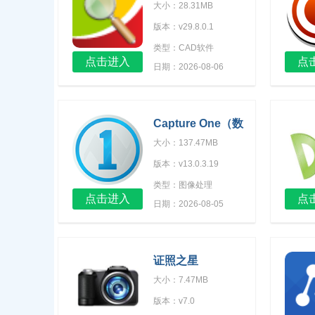
2019R8
大小：28.31MB
版本：v29.8.0.1
类型：CAD软件
点击进入
点
日期：2026-08-06
Capture One（数
字成像编辑软件）
大小：137.47MB
版本：v13.0.3.19
类型：图像处理
点击进入
点
日期：2026-08-05
证照之星
大小：7.47MB
版本：v7.0