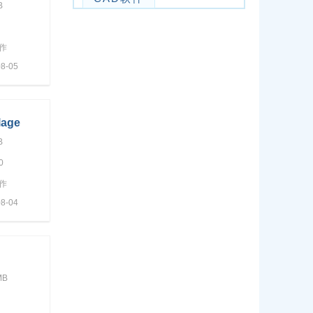
B
作
8-05
lage
B
0
作
8-04
kshop
MB