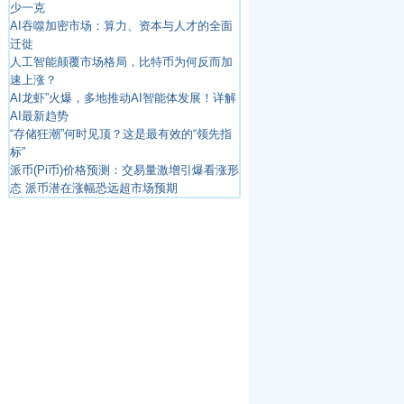
少一克
AI吞噬加密市场：算力、资本与人才的全面
迁徙
人工智能颠覆市场格局，比特币为何反而加
速上涨？
AI龙虾”火爆，多地推动AI智能体发展！详解
AI最新趋势
“存储狂潮”何时见顶？这是最有效的“领先指
标”
派币(Pi币)价格预测：交易量激增引爆看涨形
态 派币潜在涨幅恐远超市场预期