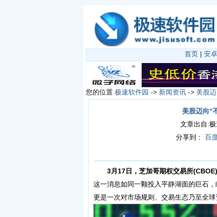
首页
|
安
您的位置
极速软件园
->
新闻资讯
->
美股迈
美股迈向“不
文章出自:极速软
分享到：
百
3月17日，芝加哥期权交易所(CBOE
这一消息如同一颗投入平静湖面的巨石，
更是一次对市场规则、交易生态乃至全球