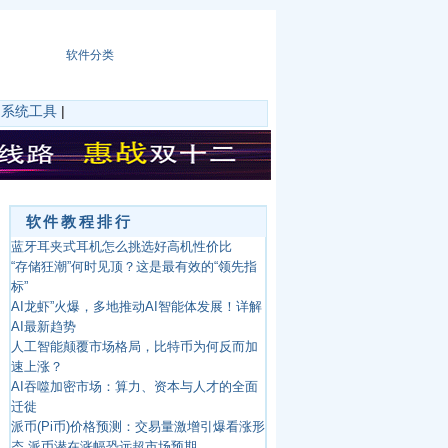
软件分类
|
系统工具
|
软件教程排行
蓝牙耳夹式耳机怎么挑选好高机性价比
“存储狂潮”何时见顶？这是最有效的“领先指
标”
AI龙虾”火爆，多地推动AI智能体发展！详解
AI最新趋势
人工智能颠覆市场格局，比特币为何反而加
速上涨？
AI吞噬加密市场：算力、资本与人才的全面
迁徙
派币(Pi币)价格预测：交易量激增引爆看涨形
态 派币潜在涨幅恐远超市场预期