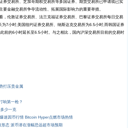
券交易所、芝加哥期权交易所等多国证券、期货交易所已申请或已实
主要金融交易所争夺流动性、拓展国际影响力的重要举措。
，伦敦证券交易所、法兰克福证券交易所、巴黎证券交易所每日交易
长为7小时;美国纽约证券交易所、纳斯达克交易所为6.5小时;而韩国证券
由此前的6小时延长至6.5小时。与之相比，国内沪深交易所目前的交易时
势打压贵金属
打响第一枪？
格多少一克
迷因币行情 Bitcoin Hyper点燃市场热情
看涨形态 派币潜在涨幅恐远超市场预期