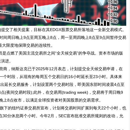
)提交了相关提案，目标在其EDGX股票交易所落地这一全新交易模式。
时间周日晚上9点至周五晚上8点，周一至周四晚上8点至9点间暂停交易
，最大限度地保障交易的连续性。
是点燃了美国主流交易所之间“全天候交易”的争夺战。资本市场的版
速演进。
，纳斯达克已于2025年12月表态，计划提交全天候交易申请，在
一个时段，从现有的每周五个交易日的16小时延长至23小时。具体来
推出延长交易服务，计划设置两个交易时段，即美国东部时间凌晨4点至
(夜间交易时段);此外，在交易周(trading week)，交易将于周日晚9
晚上8点收市，以满足全球投资者对美国股票的交易需求。
下的纽约证券交易所宣布，计划将交易时间扩展到每天22个小时，也
1点30分休息两个小时。今年2月，SEC宣布批准交易所规则的改动，允