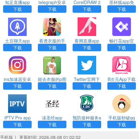
知足直播app
telegraph安卓
CorelDRAW 2
茶杯狐app免
下载
下载app
020（内附注
费追剧
下载
下载
下载
下载
册方法）
土豆聊天app
看透衣服的手
看脚直播app
畅行花app官
安卓版下载
机相机app下
最新下载
方最新版
下载
下载
下载
下载
载
ins加速器安卓
能去衣服的p图
Twitter官网下
B次元App下载
免费版app下
app下载
载app加速器
下载
下载
下载
下载
载
IPTV Pro app
读圣经app
预防接种服务a
手机版秒破qq
pp下载
密码下载
下载
下载
下载
下载
手机版
|
更新时间: 2026-08-08 01:02:02