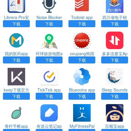
Librera Pro安
Noise Blocker
Todoist app
四川省电子税
卓app
（麦克风降噪
务局app下载
下载
下载
下载
下载
软件）
官网版
我的医药app
环球旅游地图a
coupang韩国
多多流量宝Ap
pp
电商app下载
p
下载
下载
下载
下载
keep下载官方
TickTick app
Bluecoins app
Sleep Sounds
最新下载
app
下载
下载
下载
下载
青柠手帐app
有道云笔记ap
MyFitnessPal
百顺宝app