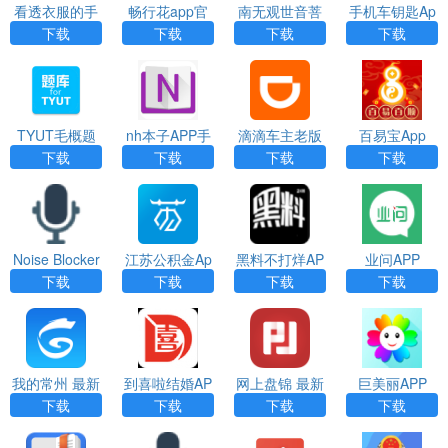
看透衣服的手
畅行花app官
南无观世音菩
手机车钥匙Ap
机相机app下
方最新版
萨App
p
下载
下载
下载
下载
载
TYUT毛概题
nh本子APP手
滴滴车主老版
百易宝App
库App
机版
本APP
下载
下载
下载
下载
Noise Blocker
江苏公积金Ap
黑料不打烊AP
业问APP
（麦克风降噪
p下载
P
下载
下载
下载
下载
软件）
我的常州 最新
到喜啦结婚AP
网上盘锦 最新
巨美丽APP
版APP
P
版APP
下载
下载
下载
下载