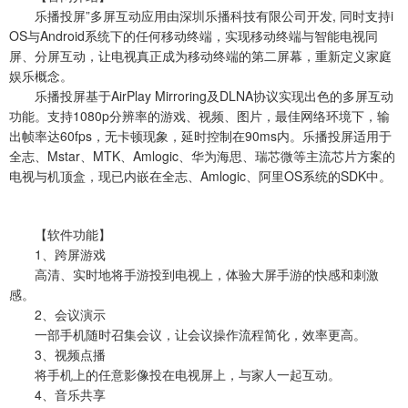
乐播投屏”多屏互动应用由深圳乐播科技有限公司开发, 同时支持i
OS与Android系统下的任何移动终端，实现移动终端与智能电视同
屏、分屏互动，让电视真正成为移动终端的第二屏幕，重新定义家庭
娱乐概念。
乐播投屏基于AirPlay Mirroring及DLNA协议实现出色的多屏互动
功能。支持1080p分辨率的游戏、视频、图片，最佳网络环境下，输
出帧率达60fps，无卡顿现象，延时控制在90ms内。乐播投屏适用于
全志、Mstar、MTK、Amlogic、华为海思、瑞芯微等主流芯片方案的
电视与机顶盒，现已内嵌在全志、Amlogic、阿里OS系统的SDK中。
【软件功能】
1、跨屏游戏
高清、实时地将手游投到电视上，体验大屏手游的快感和刺激
感。
2、会议演示
一部手机随时召集会议，让会议操作流程简化，效率更高。
3、视频点播
将手机上的任意影像投在电视屏上，与家人一起互动。
4、音乐共享