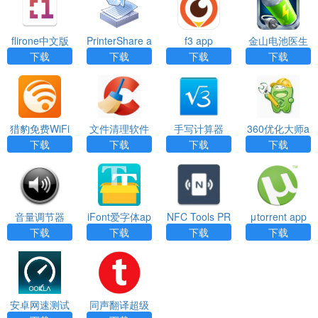
flirone中文版
PrinterShare a
f3 app
金山电池医生
下载app
pp
专业版app
下载
下载
下载
下载
猎豹免费WiFi
文件清理软件
手写计算器
360优化大师a
(Free WiFi Ma
（CCleaner）
（MyScript Ca
pp
下载
下载
下载
下载
ster)app
app
lculator）APP
音量调节器
iFont爱字体ap
NFC Tools PR
μtorrent app
（Volume Ac
p
O破解水卡app
下载
下载
下载
下载
e）app
安卓网速测试
同声翻译超级