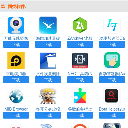
同类软件:
万能无线摄像
海鸥加速器破
ZArchiver老版
玲珑加速器Ga
头(CamEye)A
解版V1.0.7免
本绿色下载
meAccelerater
下载
下载
下载
下载
PP
费版
app
雷电模拟器
文件恢复删除
NFC工具箱(N
自动答题器(Au
（Undeleter）
FC Tools PR
to Clicker)APP
下载
下载
下载
下载
App
O)app
MIB Browser
多开分身虚拟
谷歌服务框架
DotaHelper2.0
定位(Multiapp
下载安装
APP
下载
下载
下载
下载
s)APP