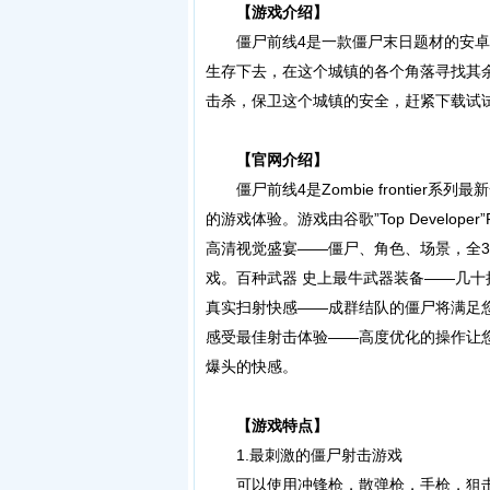
【游戏介绍】
僵尸前线4是一款僵尸末日题材的安卓
生存下去，在这个城镇的各个角落寻找其
击杀，保卫这个城镇的安全，赶紧下载试
【官网介绍】
僵尸前线4是Zombie frontier
的游戏体验。游戏由谷歌”Top Develop
高清视觉盛宴――僵尸、角色、场景，全
戏。百种武器 史上最牛武器装备――几十
真实扫射快感――成群结队的僵尸将满足
感受最佳射击体验――高度优化的操作让
爆头的快感。
【游戏特点】
1.最刺激的僵尸射击游戏
可以使用冲锋枪，散弹枪，手枪，狙击