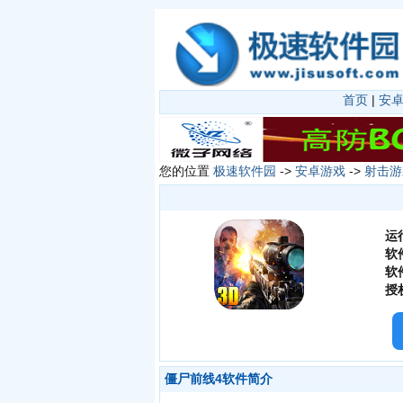
首页
|
安
您的位置
极速软件园
->
安卓游戏
->
射击游
运
软
软
授
僵尸前线4软件简介