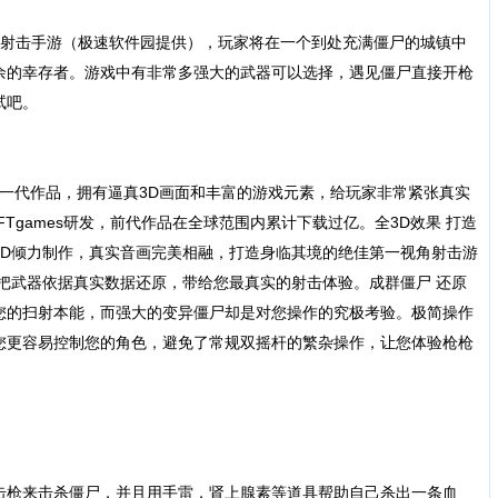
射击手游（极速软件园提供），玩家将在一个到处充满僵尸的城镇中
余的幸存者。游戏中有非常多强大的武器可以选择，遇见僵尸直接开枪
试吧。
系列最新一代作品，拥有逼真3D画面和丰富的游戏元素，给玩家非常紧张真实
er”FTgames研发，前代作品在全球范围内累计下载过亿。全3D效果 打造
3D倾力制作，真实音画完美相融，打造身临其境的绝佳第一视角射击游
把武器依据真实数据还原，带给您最真实的射击体验。成群僵尸 还原
您的扫射本能，而强大的变异僵尸却是对您操作的究极考验。极简操作
您更容易控制您的角色，避免了常规双摇杆的繁杂操作，让您体验枪枪
枪来击杀僵尸，并且用手雷，肾上腺素等道具帮助自己杀出一条血