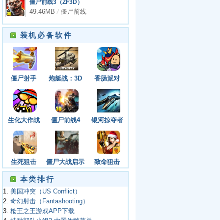
僵尸前线3（ZF3D）
APP下载
49.46MB
/
僵尸前线
3（ZF3D）
装机必备软件
僵尸射手
炮艇战：3D
香肠派对
直升机
（GUNSHIP
BATTLE）
生化大作战
僵尸前线4
银河掠夺者
（Galaxy
Reavers）
生死狙击
僵尸大战启示
致命狙击
录
本类排行
1.
美国冲突（US Conflict）
2.
奇幻射击（Fantashooting）
3.
枪王之王游戏APP下载