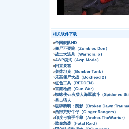
相关软件下载
○
帝国舰队HD
○
僵尸不要跑（Zombies Don）
○
战士大逃杀（Warriors.io）
○
AWP模式（Awp Mode）
○
闲置要塞
○
轰炸坦克（Bomber Tank）
○
乐高僵尸大战（Boxhead 2）
○
红色工具（REDDEN）
○
雷霆枪战（Gun War）
○
蜘蛛侠vs火柴人海军战斗（Spider vs Stick
○
暴击猎人
○
破碎黎明：阴影（Broken Dawn:Trauma
○
西部荒野牛仔（Ginger Rangers）
○
印度弓箭手半藏（Archer:TheWarrior）
○
致命急袭（Fatal Raid）