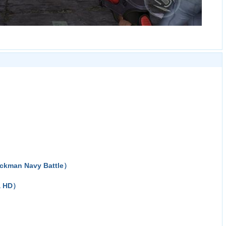
man Navy Battle）
 HD）