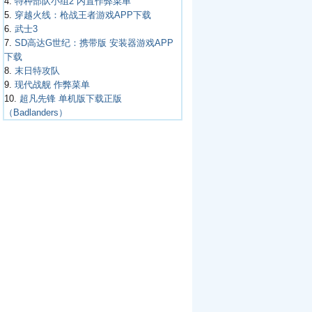
4.
特种部队小组2 内置作弊菜单
5.
穿越火线：枪战王者游戏APP下载
6.
武士3
7.
SD高达G世纪：携带版 安装器游戏APP
下载
8.
末日特攻队
9.
现代战舰 作弊菜单
10.
超凡先锋 单机版下载正版
（Badlanders）