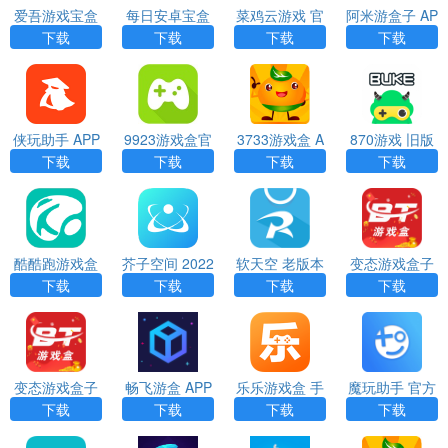
爱吾游戏宝盒
每日安卓宝盒
菜鸡云游戏 官
阿米游盒子 AP
2023安卓版 A
最新版 APP
网版 APP
P
下载
下载
下载
下载
PP
侠玩助手 APP
9923游戏盒官
3733游戏盒 A
870游戏 旧版
方正版 APP
PP
下载
下载
下载
下载
酷酷跑游戏盒
芥子空间 2022
软天空 老版本
变态游戏盒子
安卓免费版 AP
版 APP
APP
APP
下载
下载
下载
下载
P
变态游戏盒子
畅飞游盒 APP
乐乐游戏盒 手
魔玩助手 官方
手机版 APP
机版 APP
正版 APP
下载
下载
下载
下载