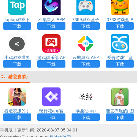
taptap游戏下
不氪星人 APP
7399游戏盒子
3733游戏盒 A
载
福利版 APP
PP
下载
下载
下载
下载
小鸡游戏世界
游戏俱乐部 AP
云城游戏 APP
爱吾游戏宝盒
（GameSir）
P
2023安卓版 A
下载
下载
下载
下载
APP
PP
猜您喜欢:
看透衣服的手
畅行花app官
读圣经app
能去衣服的p图
机相机app下
方最新版
app下载
下载
下载
下载
下载
载
手机版
| 更新时间: 2026-08-07 05:04:01