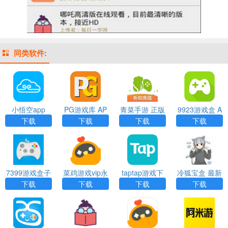
同类软件:
小悟空app
PG游戏库 AP
青菜手游 正版
9923游戏盒 A
P
APP
PP
下载
下载
下载
下载
7399游戏盒子
菜鸡游戏vip永
taptap游戏下
冷狐宝盒 最新
福利版 APP
久免费版app
载
版 APP
下载
下载
下载
下载