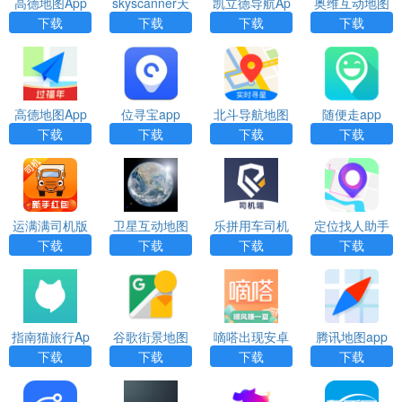
高德地图App
skyscanner天
凯立德导航Ap
奥维互动地图
巡官网版
p下载
（Ovitalmap）
下载
下载
下载
下载
app
高德地图App
位寻宝app
北斗导航地图
随便走app
App
下载
下载
下载
下载
运满满司机版
卫星互动地图
乐拼用车司机
定位找人助手
App
App
APP
App
下载
下载
下载
下载
指南猫旅行Ap
谷歌街景地图
嘀嗒出现安卓
腾讯地图app
p
（Street Vie
版app
下载
下载
下载
下载
w）app