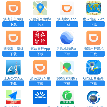
滴滴车主司机
小鹏定位助手a
滴滴出行app
世界地图（Wo
端app下载
pp
rld Map ）app
下载
下载
下载
下载
滴滴车主司机
解放智行App
谷歌地球(Eart
滴滴出行司机
端最新版app
h)app下载
端app下载安
下载
下载
下载
下载
装
上海公交App
滴滴出行车主
360搜索地图a
GPS工具箱AP
端app
pp
P
下载
下载
下载
下载