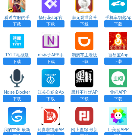
看透衣服的手
畅行花app官
南无观世音菩
手机车钥匙Ap
机相机app下
方最新版
萨App
p
下载
下载
下载
下载
载
TYUT毛概题
nh本子APP手
滴滴车主老版
百易宝App
库App
机版
本APP
下载
下载
下载
下载
Noise Blocker
江苏公积金Ap
黑料不打烊AP
业问APP
（麦克风降噪
p下载
P
下载
下载
下载
下载
软件）
我的常州 最新
到喜啦结婚AP
网上盘锦 最新
巨美丽APP