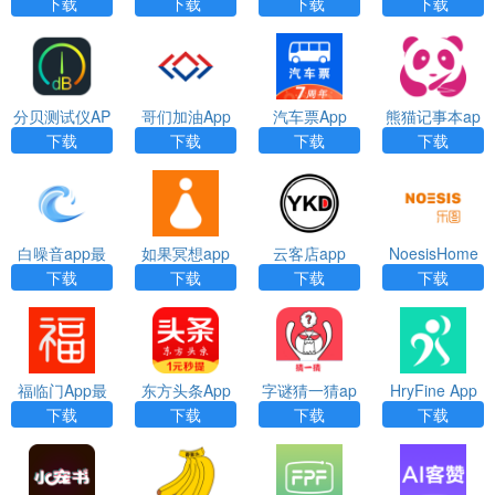
版APP
P
版APP
下载
下载
下载
下载
分贝测试仪AP
哥们加油App
汽车票App
熊猫记事本ap
P
p
下载
下载
下载
下载
白噪音app最
如果冥想app
云客店app
NoesisHome
新安卓版下载
最新安卓版下
app
下载
下载
下载
下载
载
福临门App最
东方头条App
字谜猜一猜ap
HryFine App
新安卓版下载
p
下载
下载
下载
下载