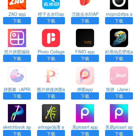
ZAO app
橙子去水印ap
万能去水印AP
mcpro24fps a
p
P
pp
下载
下载
下载
下载
照片拼图编辑
Photo Collage
FIMO app
好用动态壁纸a
器 app
Maker app
pp
下载
下载
下载
下载
拼图酱（APRI
图片拼接拼图a
拼图app
简拼（Jane）
L）app
pp
app
下载
下载
下载
下载
sketchbook ap
artrage油漆 a
美picsart app
美易picsart ap
p
pp
p下载
下载
下载
下载
下载