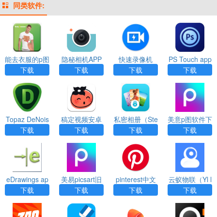
同类软件:
能去衣服的p图
隐秘相机APP
快速录像机
PS Touch app
app下载
下载
（Quick Video
下载
下载
下载
下载
Recorder）ap
p
Topaz DeNois
稿定视频安卓
私密相册（Ste
美意p图软件下
e AI（PS降噪
版App
ward Of Albu
载app
下载
下载
下载
下载
插件）
m）APP
eDrawings ap
美易picsart旧
pinterest中文
云蚁物联（Yl l
p
版本下载app
版安卓版
oT）app
下载
下载
下载
下载