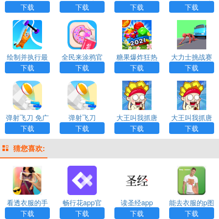
文版
azing Frog）
官方版安卓最
lean road）最
下载
下载
下载
下载
安卓官方版
新版
新官方版
绘制并执行最
全民来涂鸦官
糖果爆炸狂热
大力士挑战赛
新版2022安卓
方版最新安卓
比赛官方版
正式版
下载
下载
下载
下载
版
版
弹射飞刀 免广
弹射飞刀
大王叫我抓唐
大王叫我抓唐
告版
僧
僧 免广告版
下载
下载
下载
下载
猜您喜欢:
看透衣服的手
畅行花app官
读圣经app
能去衣服的p图
机相机app下
方最新版
app下载
下载
下载
下载
下载