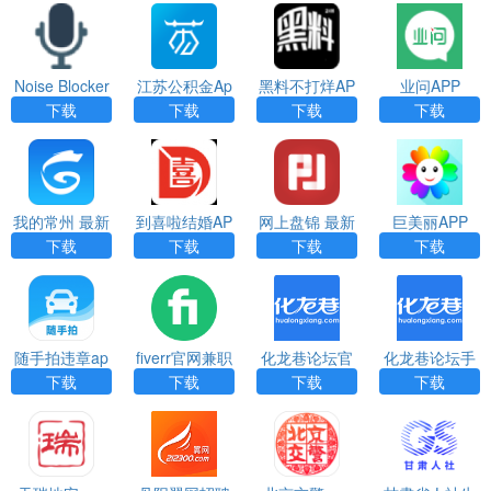
Noise Blocker
江苏公积金Ap
黑料不打烊AP
业问APP
（麦克风降噪
p下载
P
下载
下载
下载
下载
软件）
我的常州 最新
到喜啦结婚AP
网上盘锦 最新
巨美丽APP
版APP
P
版APP
下载
下载
下载
下载
随手拍违章ap
fiverr官网兼职
化龙巷论坛官
化龙巷论坛手
p官方下载
中国版
网版下载
机版
下载
下载
下载
下载