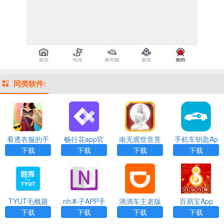
同类软件:
看透衣服的手
畅行花app官
南无观世音菩
手机车钥匙Ap
机相机app下
方最新版
萨App
p
下载
下载
下载
下载
载
TYUT毛概题
nh本子APP手
滴滴车主老版
百易宝App
库App
机版
本APP
下载
下载
下载
下载