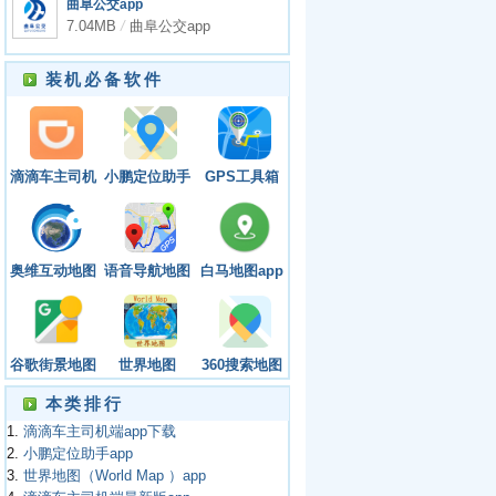
曲阜公交app
7.04MB
/
曲阜公交app
装机必备软件
滴滴车主司机
小鹏定位助手
GPS工具箱
端app下载
app
APP
奥维互动地图
语音导航地图
白马地图app
（Ovitalmap）
app
app
谷歌街景地图
世界地图
360搜索地图
（Street
（World Map
app
本类排行
View）app
）app
1.
滴滴车主司机端app下载
2.
小鹏定位助手app
3.
世界地图（World Map ）app