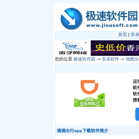
首页
|
安
您的位置
极速软件园
->
安卓软件
->
地图出
运
软
软
授
滴滴出行app下载软件简介