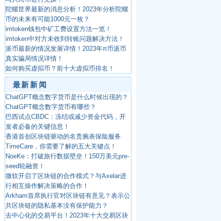
陀螺世界最新的消息分析！2023年分析陀螺
币的未来有可能1000元一枚？
imtoken钱包中矿工费设置方法一览！
imtoken中对方未收到转账问题解决方法！
派币最新的情况发展详情！2023年π币派币
真实骗局情况详情！
如何购买虚拟币？前十大虚拟币排名！
最新新闻
ChatGPT概念数字货币是什么时候出现的？
ChatGPT概念数字货币有哪些？
巴西试点CBDC：冻结或减少资金代码，开
发者必备的关键信息！
香港首创区块链驱动的名贵腕表保险服务
TimeCare，你需要了解的五大关键点！
NoeKe：打破旅行数据壁垒！150万美元pre-
seed轮融资！
微软开启了区块链的合作模式？与Axelar进
行相互操作解决策略的合作！
Arkham首席执行官对区块链有意见？表示公
共区块链的隐私基本没有保护能力？
去中心化的交易平台！2023年十大交易区块