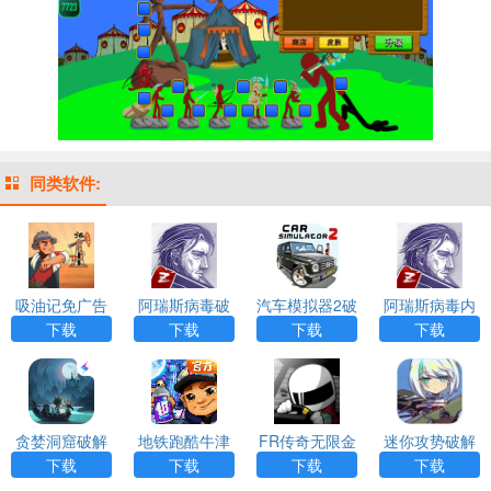
同类软件:
吸油记免广告
阿瑞斯病毒破
汽车模拟器2破
阿瑞斯病毒内
版无限钞票破
解版内置作弊
解版解锁全部
置作弊菜单免
下载
下载
下载
下载
解版游戏
菜单2023最新
车辆2023最新
登录下载自带
版
版下载安装
枪械
（Car Simulat
or 2）
贪婪洞窟破解
地铁跑酷牛津
FR传奇无限金
迷你攻势破解
版内购破解版
内购版内置菜
币版汉化版
版内置菜单
下载
下载
下载
下载
免登陆内置菜
单
（FR Legend