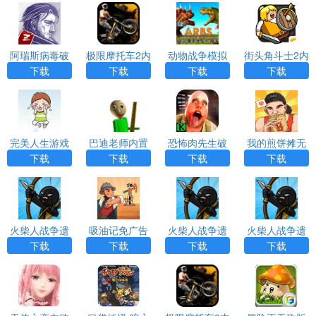
单
s）app
阿瑞斯病毒破
极限摩托车2内
动物战争模拟
街头角斗士2内
解版内置菜单
购版（TrialX
器国际服内置
置菜单破解版2
下载
下载
下载
下载
下载
2）游戏APP下
菜单最新版
023最新版下
载
（Animal Rev
载
olt Battle Simu
lator）
完美人生游戏
巴迪老师内置
恐怖肉先生破
我的煎饼摊无
破解版免广告a
修改器中文版
解版内置菜单
广告破解版下
下载
下载
下载
下载
pp下载
MOD免广告
载
（Mr Meat）
火柴人战争遗
吸油记免广告
火柴人战争遗
火柴人战争遗
产修改器版ap
版无限钞票破
产树叶魔改版a
产999钻石魔
下载
下载
下载
下载
p下载
解版
pp
改版app下载