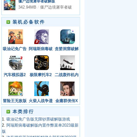
僵尸边境屠宰者破解版
（Zombie Slayer）app下载
342.94MB
/
僵尸边境屠宰者破
解版（Zombie Slayer）app下
载
装机必备软件
吸油记免广告
阿瑞斯病毒破
贪婪洞窟破解
版无限钞票破
解版内置作弊
版内购破解版
解版游戏
菜单2023最新
免登陆内置菜
版
单
汽车模拟器2
极限摩托车2
二战轰炸机内
破解版解锁全
内购版
置修改器版游
部车辆2023最
（TrialX2）
戏APP下载
新版下载安装
游戏APP下载
（Car
冒险王无敌版
火柴人战争遗
金庸群侠传X
Simulator
游戏APP下载
产召唤版内置
修改器安卓版
本类排行
2）
菜单app下载
游戏APP下载
1.
吸油记免广告版无限钞票破解版游戏
2.
阿瑞斯病毒破解版内置作弊菜单2023最新
版