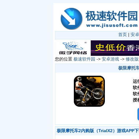
首页
|
安
您的位置
极速软件园
->
安卓游戏
->
修改版
极限摩托车2
运
软
软
授
极限摩托车2内购版（TrialX2）游戏APP