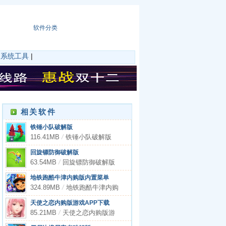
软件分类
|
系统工具
|
相关软件
铁锤小队破解版
（HammerSquad）app下载
116.41MB
/
铁锤小队破解版
（HammerSquad）app下载
回旋镖防御破解版
（Boomerang Defense）app
63.54MB
/
回旋镖防御破解版
下载
（Boomerang Defense）app
地铁跑酷牛津内购版内置菜单
下载
324.89MB
/
地铁跑酷牛津内购
版内置菜单
天使之恋内购版游戏APP下载
85.21MB
/
天使之恋内购版游
戏APP下载