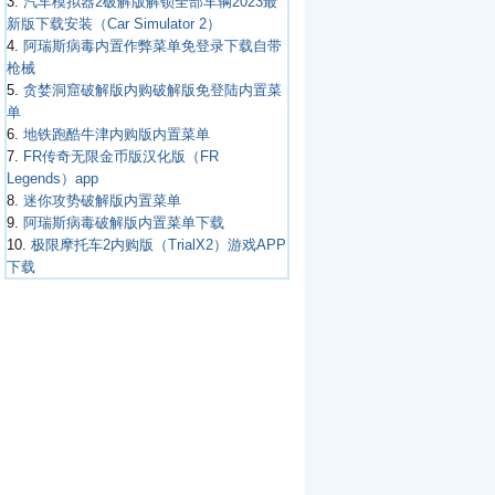
3.
汽车模拟器2破解版解锁全部车辆2023最
新版下载安装（Car Simulator 2）
4.
阿瑞斯病毒内置作弊菜单免登录下载自带
枪械
5.
贪婪洞窟破解版内购破解版免登陆内置菜
单
6.
地铁跑酷牛津内购版内置菜单
7.
FR传奇无限金币版汉化版（FR
Legends）app
8.
迷你攻势破解版内置菜单
9.
阿瑞斯病毒破解版内置菜单下载
10.
极限摩托车2内购版（TrialX2）游戏APP
下载