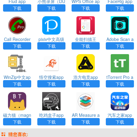
Flud app
小熊录屏（DU
WPS Office ap
FaceRig app
Recorder）ap
p下载
下载
下载
下载
下载
p
Call Recorder
pixiv中文高级
全能扫描王
Adobe Scan a
app
（Scanbot）a
pp
下载
下载
下载
下载
pp
WinZip中文ap
悟空搜索app
浩方电竞app
tTorrent Pro a
p
pp
下载
下载
下载
下载
磁力猫（magn
吃鸡盒子app
AR Measure a
汽车之家app
et cat）app
pp
下载
下载
下载
下载
猜您喜欢: