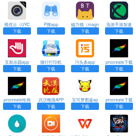
视优云（UYC
P搜app
磁力猫（magn
迅游手游加速
Pro）app
et cat）app
器（XY Game
下载
下载
下载
下载
Booster）App
互助乐园app
随行打印机
污头条app
procreate下载
（PrintHand P
官方版app
下载
下载
下载
下载
remium）app
procreate绘画
武汉晚报APP
宝可梦图鉴ap
procreate下载
下载官方版ap
下载
p
正版免费app
下载
下载
下载
下载
p