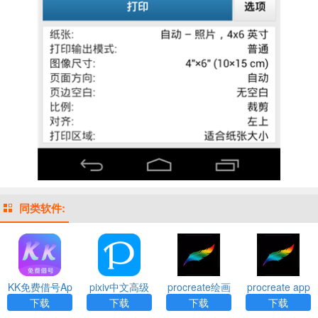
同类软件:
KK免费借号Ap
pixiv中文高级
procreate绘画
procreate app
p
下载免费版ap
安装
下载
下载
下载
下载
p