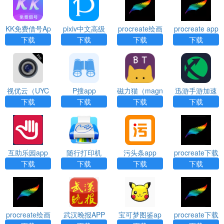
KK免费借号Ap
pixiv中文高级
procreate绘画
procreate app
p
下载免费版ap
安装
下载
下载
下载
下载
p
视优云（UYC
P搜app
磁力猫（magn
迅游手游加速
Pro）app
et cat）app
器（XY Game
下载
下载
下载
下载
Booster）App
互助乐园app
随行打印机
污头条app
procreate下载
（PrintHand P
官方版app
下载
下载
下载
下载
remium）app
procreate绘画
武汉晚报APP
宝可梦图鉴ap
procreate下载