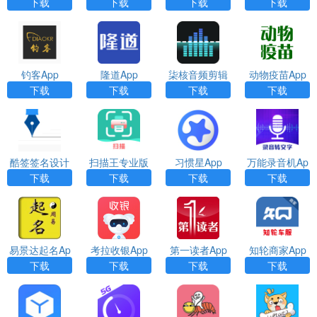
下载官方版ap
下载
p
正版免费app
下载
下载
下载
下载
p
钓客App
隆道App
柒核音频剪辑
动物疫苗App
器App
下载
下载
下载
下载
酷签签名设计
扫描王专业版
习惯星App
万能录音机Ap
App
App
p
下载
下载
下载
下载
易景达起名Ap
考拉收银App
第一读者App
知轮商家App
p
下载
下载
下载
下载