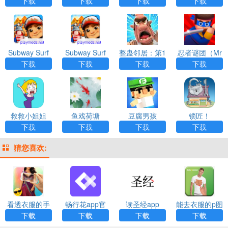
下载
下载
下载
下载
坤版app
星空开罗版本a
服里约版app
pp
Subway Surf
Subway Surf
整蛊邻居：第1
忍者谜团（Mr
地铁跑酷苏州
地铁跑酷156
季安装器游戏
Ninja）
下载
下载
下载
下载
内购版app
个角色app
APP下载
救救小姐姐
鱼戏荷塘
豆腐男孩
锁匠！
下载
下载
下载
下载
猜您喜欢:
看透衣服的手
畅行花app官
读圣经app
能去衣服的p图
机相机app下
方最新版
app下载
下载
下载
下载
下载
载