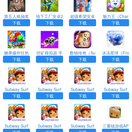
第五人格抽奖
地下工厂安卓2
超级希望安卓
魅力王（Char
模拟器无限抽a
022完整版最
版2022官方版
m King）
下载
下载
下载
下载
pp下载
新版
糖果爆炸狂热
挖矿模拟器 手
数独传奇（Su
冰冻星球（Fro
比赛官方版
机版（Space
doku Epic）游
zen Earth）游
下载
下载
下载
下载
Miner）游戏A
戏APP下载
戏APP下载
PP下载
Subway Surf
Subway Surf
Subway Surf
Subway Surf
地铁跑酷国庆
地铁跑酷全皮
地铁跑酷2023
地铁跑酷孤独
下载
下载
下载
下载
版app
肤全滑板全背
中秋版app
之城app
饰app
Subway Surf
Subway Surf
Subway Surf
三重镇游戏AP
地铁跑酷伤感
地铁跑酷皮瓜
地铁跑酷国际
P下载