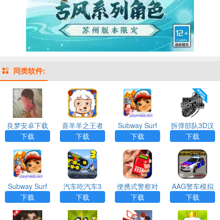
同类软件:
良梦安卓下载
喜羊羊之王者
Subway Surf
拆弹部队3D汉
（良い梦）
特攻队
地铁跑酷皮瓜
化版游戏APP
下载
下载
下载
下载
星空开罗版本a
下载
pp
Subway Surf
汽车吃汽车3
便携式警察对
AAG警车模拟
地铁跑酷射击
（CarEatsCar
讲机（Portabl
器
下载
下载
下载
下载
恐怖版app下
3）
e police walkie
载
-talkie）