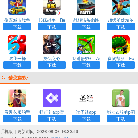
像素城市战争
起床战争（Be
战舰猎杀巅峰
超级英雄精英
d Wars）
海战世界(War
下载
下载
下载
下载
ship Hunter W
ar)
吃我一枪
复仇之心
我射箭贼6（Ar
食物帮派（Fo
chero）
od Gang）
下载
下载
下载
下载
猜您喜欢:
看透衣服的手
畅行花app官
读圣经app
能去衣服的p图
机相机app下
方最新版
app下载
下载
下载
下载
下载
载
手机版
| 更新时间: 2026-08-06 16:30:59