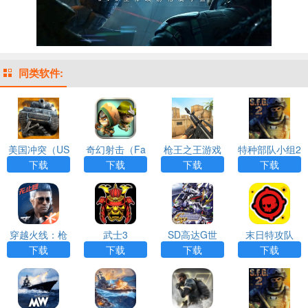
同类软件:
美国冲突（US
奇幻射击（Fa
枪王之王游戏
特种部队小组2
Conflict）
ntashooting）
APP下载
内置作弊菜单
下载
下载
下载
下载
穿越火线：枪
武士3
SD高达G世
末日特攻队
战王者游戏AP
纪：携带版 安
下载
下载
下载
下载
P下载
装器游戏APP
下载