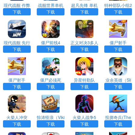
现代战舰 作弊
战舰世界单机
超凡先锋 单机
特种部队小组2
菜单
版
版下载正版
内置修改器
下载
下载
下载
下载
（Badlander
s）
现代战舰 先行
僵尸前线4
正义对决3多人
僵尸射手
服
联机版下载安
下载
下载
下载
下载
装最新（Justic
e Rivals 3）
僵尸射手
僵尸必须死
异星特勤队
业余英雄（Sli
（Zombie Hat
ghtly Heroes
下载
下载
下载
下载
ers）
VR）
火柴人冲突
惊涛怪浪（Viki
火柴人战争5
投掷奇兵(The
ng Hunters）
（Stick Of Wa
Warrior)
下载
下载
下载
下载
r）