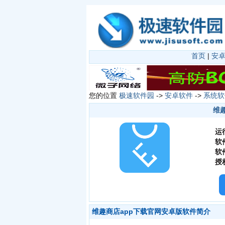
首页
|
安
您的位置
极速软件园
->
安卓软件
->
系统软
维趣
运
软
软
授
维趣商店app下载官网安卓版软件简介