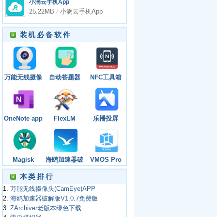
小滴云手机App
app
25.22MB
/
小滴云手机App
装机必备软件
万能无线摄像
自动答题器
NFC工具箱
头
(Auto
(NFC Tools
(CamEye)APP
Clicker)APP
PRO)app
OneNote app
FlexLM
乐播投屏
License
（HappyCast）
Server
app
Magisk
海鸥加速器破
VMOS Pro
Manager app
解版V1.0.7免
app
本类排行
费版
1.
万能无线摄像头(CamEye)APP
2.
海鸥加速器破解版V1.0.7免费版
3.
ZArchiver老版本绿色下载