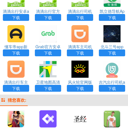
滴滴出行安卓a
滴滴出行官方
滴滴出行司机
凯立德导航Ap
pp下载
版app下载
端版app下载
p下载
下载
下载
下载
下载
懂车帝app新
Grab官方安卓
滴滴车主司机
北斗三号app
版官方下载
版下载
端软件下载
下载
下载
下载
下载
滴滴出行车主
卫星地图高清
风火轮官网版
吉汽出行司机a
端app
免费2022下载
下载
pp
下载
下载
下载
下载
猜您喜欢: