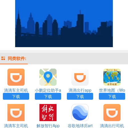
同类软件:
滴滴车主司机
小鹏定位助手a
滴滴出行app
世界地图（Wo
端app下载
pp
rld Map ）app
下载
下载
下载
下载
滴滴车主司机
解放智行App
谷歌地球(Eart
滴滴出行司机