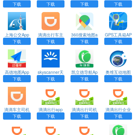
端最新版app
h)app下载
端app下载安
下载
下载
下载
下载
装
上海公交App
滴滴出行车主
360搜索地图a
GPS工具箱AP
端app
pp
P
下载
下载
下载
下载
高德地图App
skyscanner天
凯立德导航Ap
奥维互动地图
巡官网版
p下载
（Ovitalmap）
下载
下载
下载
下载
app
滴滴车主司机
滴滴出行app
滴滴出行司机
滴滴出行企业
端下载
下载
端6.1.12app下
版app下载
下载
下载
下载
下载
载