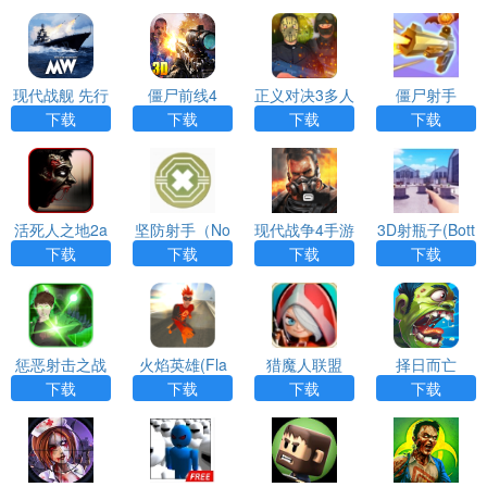
（Badlander
s）
现代战舰 先行
僵尸前线4
正义对决3多人
僵尸射手
服
联机版下载安
下载
下载
下载
下载
装最新（Justic
e Rivals 3）
活死人之地2a
坚防射手（No
现代战争4手游
3D射瓶子(Bott
pp下载
Stick Shoote
下载破解版
le Shooter 3D
下载
下载
下载
下载
r）
Game)
惩恶射击之战
火焰英雄(Fla
猎魔人联盟
择日而亡
手机版（BenK
me Hero)
下载
下载
下载
下载
raken）