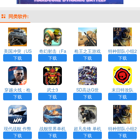
同类软件:
美国冲突（US
奇幻射击（Fa
枪王之王游戏
特种部队小组2
Conflict）
ntashooting）
APP下载
内置作弊菜单
下载
下载
下载
下载
穿越火线：枪
武士3
SD高达G世
末日特攻队
战王者游戏AP
纪：携带版 安
下载
下载
下载
下载
P下载
装器游戏APP
下载
现代战舰 作弊
战舰世界单机
超凡先锋 单机
特种部队小组2
菜单
版
版下载正版
内置修改器
下载
下载
下载
下载