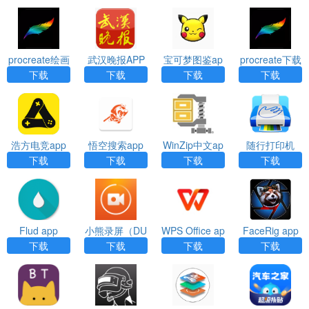
remium）app
procreate绘画
武汉晚报APP
宝可梦图鉴ap
procreate下载
下载官方版ap
下载
p
正版免费app
下载
下载
下载
下载
p
浩方电竞app
悟空搜索app
WinZip中文ap
随行打印机
p
（PrintHand P
下载
下载
下载
下载
remium）app
Flud app
小熊录屏（DU
WPS Office ap
FaceRig app
Recorder）ap
p下载
下载
下载
下载
下载
p