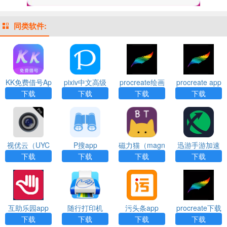
同类软件:
KK免费借号Ap
pixiv中文高级
procreate绘画
procreate app
p
下载免费版ap
安装
下载
下载
下载
下载
p
视优云（UYC
P搜app
磁力猫（magn
迅游手游加速
Pro）app
et cat）app
器（XY Game
下载
下载
下载
下载
Booster）App
互助乐园app
随行打印机
污头条app
procreate下载
（PrintHand P
官方版app
下载
下载
下载
下载