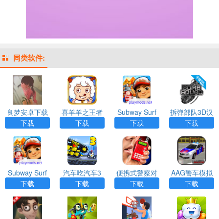
同类软件:
良梦安卓下载
喜羊羊之王者
Subway Surf
拆弹部队3D汉
（良い梦）
特攻队
地铁跑酷皮瓜
化版游戏APP
下载
下载
下载
下载
星空开罗版本a
下载
pp
Subway Surf
汽车吃汽车3
便携式警察对
AAG警车模拟
地铁跑酷射击
（CarEatsCar
讲机（Portabl
器
下载
下载
下载
下载
恐怖版app下
3）
e police walkie
载
-talkie）