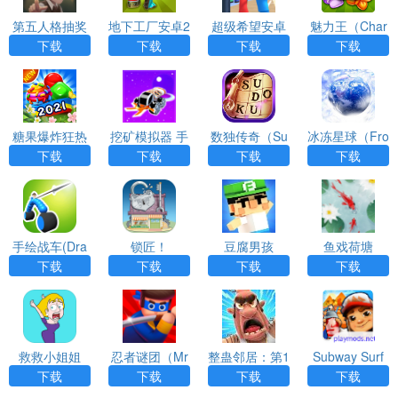
第五人格抽奖
地下工厂安卓2
超级希望安卓
魅力王（Char
模拟器无限抽a
022完整版最
版2022官方版
m King）
下载
下载
下载
下载
pp下载
新版
糖果爆炸狂热
挖矿模拟器 手
数独传奇（Su
冰冻星球（Fro
比赛官方版
机版（Space
doku Epic）游
zen Earth）游
下载
下载
下载
下载
Miner）游戏A
戏APP下载
戏APP下载
PP下载
手绘战车(Dra
锁匠！
豆腐男孩
鱼戏荷塘
w Joust)
下载
下载
下载
下载
救救小姐姐
忍者谜团（Mr
整蛊邻居：第1
Subway Surf
Ninja）
季安装器游戏
地铁跑酷156
下载
下载
下载
下载
APP下载
个角色app