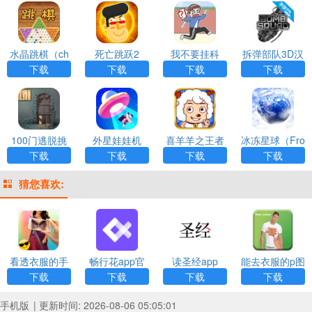
水晶跳棋（ch
死亡跳跃2
我不要挂科
拆弹部队3D汉
eckers）游戏
化版游戏APP
下载
下载
下载
下载
APP下载
下载
100门逃脱挑
外星娃娃机
喜羊羊之王者
冰冻星球（Fro
战2
（UFOCatche
特攻队
zen Earth）游
下载
下载
下载
下载
r）
戏APP下载
猜您喜欢:
看透衣服的手
畅行花app官
读圣经app
能去衣服的p图
机相机app下
方最新版
app下载
下载
下载
下载
下载
载
手机版
| 更新时间: 2026-08-06 05:05:01