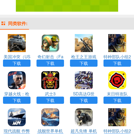
同类软件:
美国冲突（US
奇幻射击（Fa
枪王之王游戏
特种部队小组2
Conflict）
ntashooting）
APP下载
内置作弊菜单
下载
下载
下载
下载
穿越火线：枪
武士3
SD高达G世
末日特攻队
战王者游戏AP
纪：携带版 安
下载
下载
下载
下载
P下载
装器游戏APP
下载
现代战舰 作弊
战舰世界单机
超凡先锋 单机
特种部队小组2