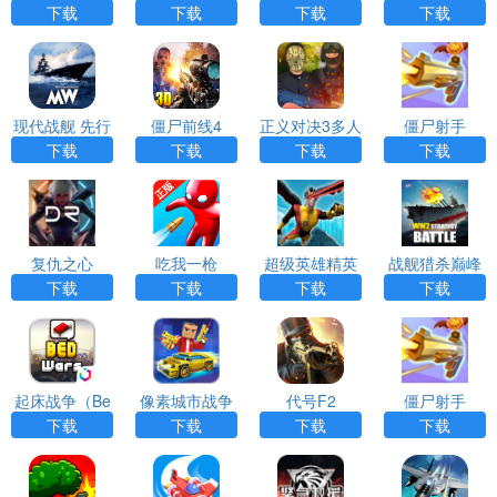
菜单
版
版下载正版
内置修改器
下载
下载
下载
下载
（Badlander
s）
现代战舰 先行
僵尸前线4
正义对决3多人
僵尸射手
服
联机版下载安
下载
下载
下载
下载
装最新（Justic
e Rivals 3）
复仇之心
吃我一枪
超级英雄精英
战舰猎杀巅峰
海战世界(War
下载
下载
下载
下载
ship Hunter W
ar)
起床战争（Be
像素城市战争
代号F2
僵尸射手
d Wars）
下载
下载
下载
下载