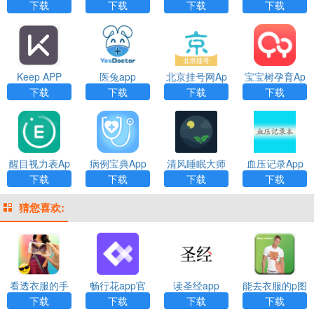
卓最新版下载
eeplus)App
p
下载
下载
下载
下载
Keep APP
医兔app
北京挂号网Ap
宝宝树孕育Ap
p
p
下载
下载
下载
下载
醒目视力表Ap
病例宝典App
清风睡眠大师
血压记录App
p
免费最新版下
App
下载
下载
下载
下载
载
猜您喜欢:
看透衣服的手
畅行花app官
读圣经app
能去衣服的p图
机相机app下
方最新版
app下载
下载
下载
下载
下载
载