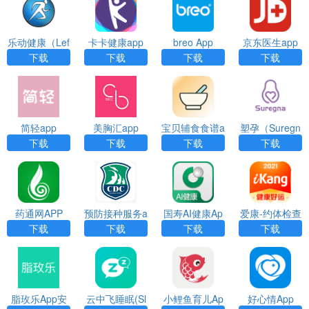
乐动健康（Lef
卡卡健康app
breo App
京东医生app
un Health）ap
下载
下载
下载
下载
p
简轻app
美胸汇app
宝贝辅食食谱a
塑孕（Suregn
pp
a）app
下载
下载
下载
下载
药通网APP
预防接种服务a
国寿AI健康Ap
爱康-约体检查
pp下载
p
报告App安卓
下载
下载
下载
下载
最新版下载
脂玫乐App安
云中飞睡眠(Sl
小鲤鱼育儿Ap
好心情App