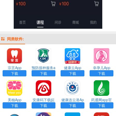
同类软件:
宗言App
预防接种服务a
健康云App
幸孕儿App
pp下载
下载
下载
下载
下载
美柚App
安康码下载皖
健康连云港Ap
药通网app官
事通app
p最新安卓版下
网下载最新版
下载
下载
下载
下载
载
本