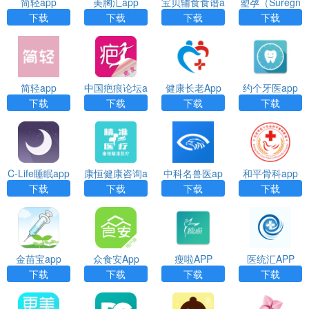
简轻app
美胸汇app
宝贝辅食食谱a
塑孕（Suregn
pp
a）app
下载
下载
下载
下载
简轻app
中国疤痕论坛a
健康长老App
约个牙医app
pp
下载
下载
下载
下载
C-Life睡眠app
康恒健康咨询a
中科名兽医ap
和平骨科app
pp
p
下载
下载
下载
下载
金苗宝app
众食安App
瘦啦APP
医统汇APP
下载
下载
下载
下载