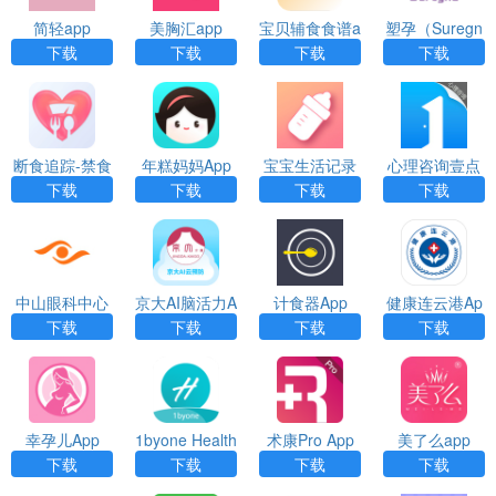
简轻app
美胸汇app
宝贝辅食食谱a
塑孕（Suregn
pp
a）app
下载
下载
下载
下载
断食追踪-禁食
年糕妈妈App
宝宝生活记录
心理咨询壹点
(Fasting Track
App
灵App
下载
下载
下载
下载
er)app
中山眼科中心
京大AI脑活力A
计食器App
健康连云港Ap
App
pp
p最新安卓版下
下载
下载
下载
下载
载
幸孕儿App
1byone Health
术康Pro App
美了么app
App
下载
下载
下载
下载