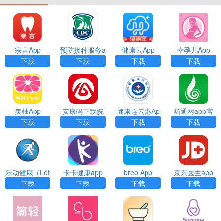
宗言App
预防接种服务a
健康云App
幸孕儿App
pp下载
下载
下载
下载
下载
美柚App
安康码下载皖
健康连云港Ap
药通网app官
事通app
p最新安卓版下
网下载最新版
下载
下载
下载
下载
载
本
乐动健康（Lef
卡卡健康app
breo App
京东医生app
un Health）ap
下载
下载
下载
下载
p