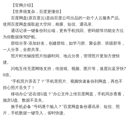
【官网介绍】
【世界很复杂，百度更懂你】
百度网盘(原百度云)是由百度公司出品的一款个人云服务产品。
使用百度网盘领取超大空间，相册、短信、通讯录、
通话记录一键备份到云端，更有手机找回、密码锁等功能全方位
为你数据保驾护航。
群组分享-添加好友，创建群组，如学习群、聚会群、班级群等，
一人分享，全群共享。
照片时光轴按照片拍摄时间、地点分类，管理照片更加方便快
捷。
闪电互传无需网络支持，传游戏、视频、图片等，速度比蓝牙快7
0倍。
“手机照片弄丢了？”手机里照片、视频快速备份到网盘，再也不
担心照片丢失了！
移动办公“还在借U盘？”办公文件上传百度网盘，手机同步查看，
抛弃U盘、数据不丢失。
换手机必备 “号码逐个输入？”百度网盘备份通讯录、短信、照
片，手机数据一键导入，省时快捷。