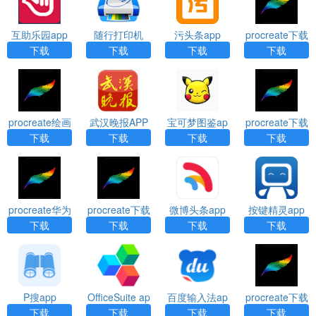
互助乐园app
随行打印机
污头条app
procreate下载
（PrintHand P
官方版app
下载
下载
下载
下载
remium）app
procreate绘画
武汉晚报APP
宝可梦图鉴ap
procreate下载
下载官方版ap
下载
p
正版免费app
下载
下载
下载
下载
p
procreate华为
procreate下载
微博头条app
按键精灵app
平板下载app
正版免费app
下载
下载
下载
下载
P搜app
OfficeSuite ap
百度输入法ap
procreate下载
p
p
官方版app
下载
下载
下载
下载