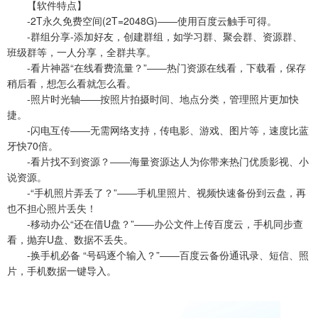
【软件特点】
-2T永久免费空间(2T=2048G)――使用百度云触手可得。
-群组分享-添加好友，创建群组，如学习群、聚会群、资源群、
班级群等，一人分享，全群共享。
-看片神器“在线看费流量？”――热门资源在线看，下载看，保存
稍后看，想怎么看就怎么看。
-照片时光轴――按照片拍摄时间、地点分类，管理照片更加快
捷。
-闪电互传――无需网络支持，传电影、游戏、图片等，速度比蓝
牙快70倍。
-看片找不到资源？――海量资源达人为你带来热门优质影视、小
说资源。
-“手机照片弄丢了？”――手机里照片、视频快速备份到云盘，再
也不担心照片丢失！
-移动办公“还在借U盘？”――办公文件上传百度云，手机同步查
看，抛弃U盘、数据不丢失。
-换手机必备 “号码逐个输入？”――百度云备份通讯录、短信、照
片，手机数据一键导入。