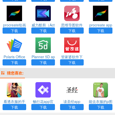
procreate绘画
威力酷剪（Act
思维导图软件
procreate app
下载免费版ap
ionDirector）a
（Mindomo）
安装
下载
下载
下载
下载
p
pp
app
Polaris Office
Planner 5D ap
管家婆软件下
app
p
载安装
下载
下载
下载
猜您喜欢:
看透衣服的手
畅行花app官
读圣经app
能去衣服的p图
机相机app下
方最新版
app下载
下载
下载
下载
下载
载