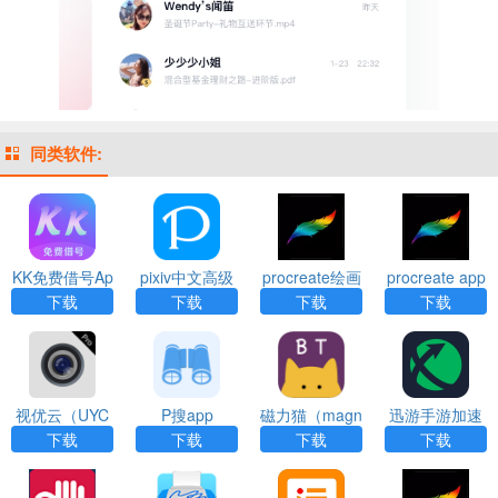
同类软件:
KK免费借号Ap
pixiv中文高级
procreate绘画
procreate app
p
下载免费版ap
安装
下载
下载
下载
下载
p
视优云（UYC
P搜app
磁力猫（magn
迅游手游加速
Pro）app
et cat）app
器（XY Game
下载
下载
下载
下载
Booster）App