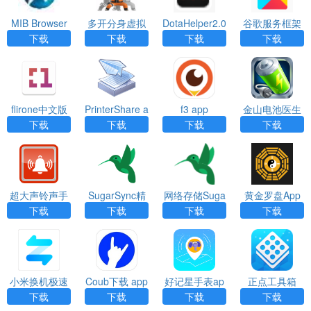
MIB Browser
多开分身虚拟
DotaHelper2.0
谷歌服务框架
定位(Multiapp
APP
下载安装
下载
下载
下载
下载
s)APP
flirone中文版
PrinterShare a
f3 app
金山电池医生
下载app
pp
专业版app
下载
下载
下载
下载
超大声铃声手
SugarSync精
网络存储Suga
黄金罗盘App
机软件最新版
简版app
rSync app
下载
下载
下载
下载
（Super loud t
op ringtone）
App
小米换机极速
Coub下载 app
好记星手表ap
正点工具箱
版（Mi Move
p
（ZDbox）ap
下载
下载
下载
下载
r）App
p