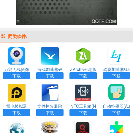
同类软件:
万能无线摄像
海鸥加速器破
ZArchiver老版
玲珑加速器Ga
头(CamEye)A
解版V1.0.7免
本绿色下载
meAccelerater
下载
下载
下载
下载
PP
费版
app
雷电模拟器
文件恢复删除
NFC工具箱(N
自动答题器(Au
（Undeleter）
FC Tools PR
to Clicker)APP
下载
下载
下载
下载
App
O)app