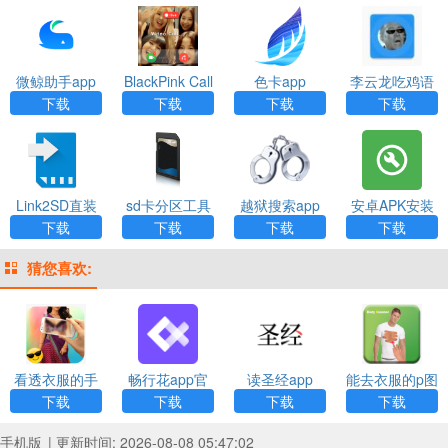
微鲸助手app
BlackPink Call
色卡app
李云龙吃鸡语
app
音包完整版ap
下载
下载
下载
下载
p
Link2SD直装
sd卡分区工具
越狱搜索app
安卓APK安装
版app
（AParted）A
器（APK Insta
下载
下载
下载
下载
pp
ller）App
猜您喜欢:
看透衣服的手
畅行花app官
读圣经app
能去衣服的p图
机相机app下
方最新版
app下载
下载
下载
下载
下载
载
手机版
| 更新时间: 2026-08-08 05:47:02