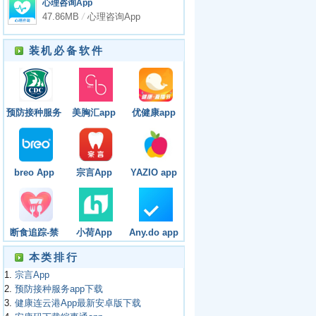
心理咨询App
47.86MB
/
心理咨询App
装机必备软件
预防接种服务
美胸汇app
优健康app
app下载
breo App
宗言App
YAZIO app
断食追踪-禁
小荷App
Any.do app
食(Fasting
本类排行
Tracker)app
1.
宗言App
2.
预防接种服务app下载
3.
健康连云港App最新安卓版下载