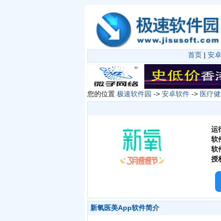
首页
|
安
您的位置
极速软件园
->
安卓软件
->
医疗健
运
软
软
授
新氧医美App软件简介