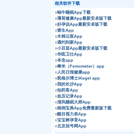
相关软件下载
○
蜗牛睡眠App下载
○
薄荷健康App最新安卓版下载
○
好孕说App最新安卓版下载
○
壹生App
○
木棉云医App
○
遇约到家App
○
小豆苗App最新安卓版下载
○
华医卫仕App
○
本念app
○
棒米（Femometer）app
○
人民日报健康app
○
凯格尔博士iKegel app
○
我的长沙App
○
知药客App
○
血压记录App
○
清风睡眠大师App
○
病例宝典App免费最新版下载
○
醒目视力表App
○
宝宝树孕育App
○
北京挂号网App