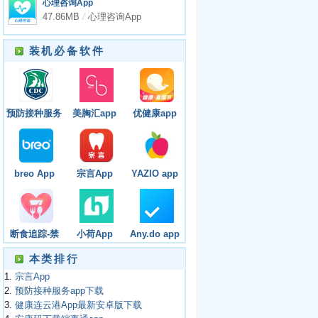
心理咨询App
47.86MB
/
心理咨询App
装机必备软件
预防接种服务
美胸汇app
优健康app
app下载
breo App
宗言App
YAZIO app
断食追踪-禁
小荷App
Any.do app
食(Fasting
本类排行
Tracker)app
1.
宗言App
2.
预防接种服务app下载
3.
健康连云港App最新安卓版下载