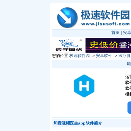
首页
|
安
您的位置
极速软件园
->
安卓软件
->
医疗健
和
运
软
软
授
和缓视频医生app软件简介