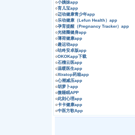
○
小姨妹app
○
育儿宝app
○
迈动健康青少年app
○
乐动健康（Lefun Health）app
○
孕育提醒（Pregnancy Tracker）app
○
光猪圈健身app
○
薄荷健康app
○
趣运动app
○
咕咚安卓版app
○
OKOKapp下载
○
石榴云医app
○
温暖医生app
○
Xtratop药箱app
○
心潮减压app
○
胡萝卜app
○
微睡眠APP
○
此刻心理app
○
卡卡健康app
○
中医方歌App