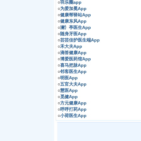
○
羽乐圈app
○
为爱加冕App
○
健康帮驿站App
○
健康东风App
○
澜氵亭医生App
○
随身牙医App
○
芸芸佳护医生端App
○
禾大夫App
○
滴答健康App
○
博爱医药馆App
○
喜马把脉App
○
邻客医生App
○
明医App
○
五官大夫App
○
慧医App
○
觅健App
○
方元健康App
○
呼呼打药App
○
小荷医生App