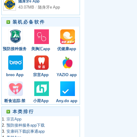
随身牙e App
43.07MB
/
随身牙e App
装机必备软件
预防接种服务
美胸汇app
优健康app
app下载
breo App
宗言App
YAZIO app
断食追踪-禁
小荷App
Any.do app
食(Fasting
本类排行
Tracker)app
1.
宗言App
2.
预防接种服务app下载
3.
安康码下载皖事通app