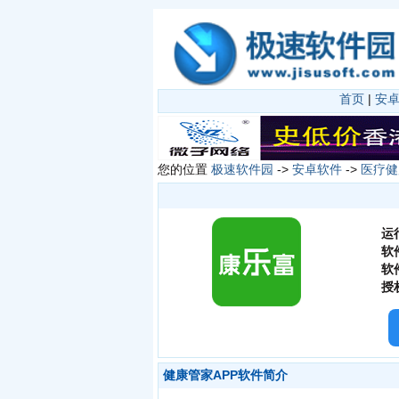
首页
|
安
您的位置
极速软件园
->
安卓软件
->
医疗健
运
软
软
授
健康管家APP软件简介